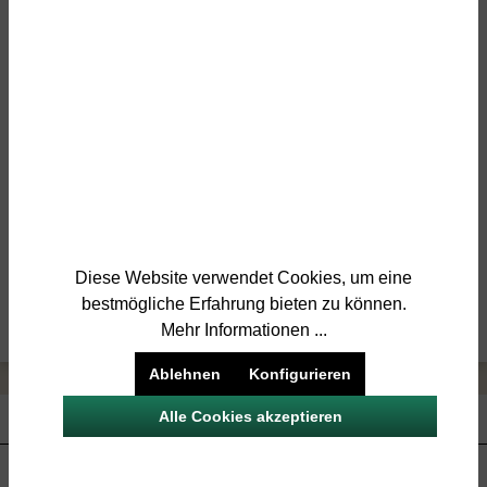
Jetzt kaufen
Stk
Produktnummer:
0478 531 65
Beschreibung
nordland88 Profi-Nägel Stärke: 3,1mm Länge: 65mm
Gewinde: nein Verwendung: Zierleisten, Fußboden,
Dachschalung, etc. Diese…
Mehr
Diese Website verwendet Cookies, um eine
Bewertungen
bestmögliche Erfahrung bieten zu können.
Mehr Informationen ...
Ablehnen
Konfigurieren
Service-Hotline
Alle Cookies akzeptieren
Service | Rechtliches