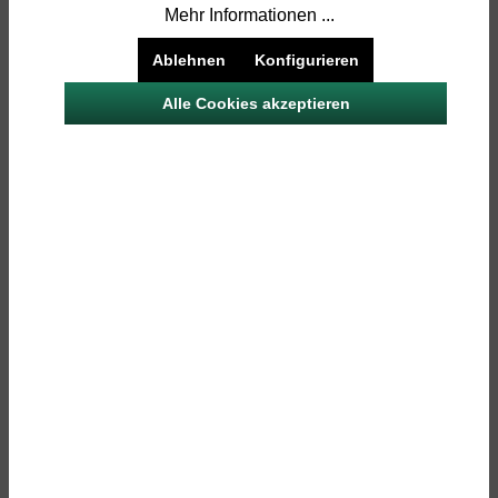
Mehr Informationen ...
Jetzt kaufen
Ablehnen
Konfigurieren
Alle Cookies akzeptieren