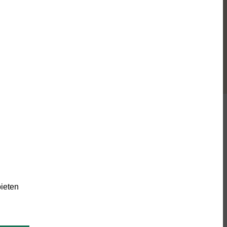
00mm"
Information
Über Uns
Rückgabe & Reklamation
Kontaktformular
ieten