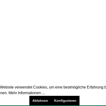
nen "Fichte-Fasenschalung 19x146x30
Service | Rechtliches
AGB
Impressum.
Datenschutzerklärung
Widerrufsbelehrung
Website verwendet Cookies, um eine bestmögliche Erfahrung b
nnen.
Mehr Informationen ...
Ablehnen
Konfigurieren